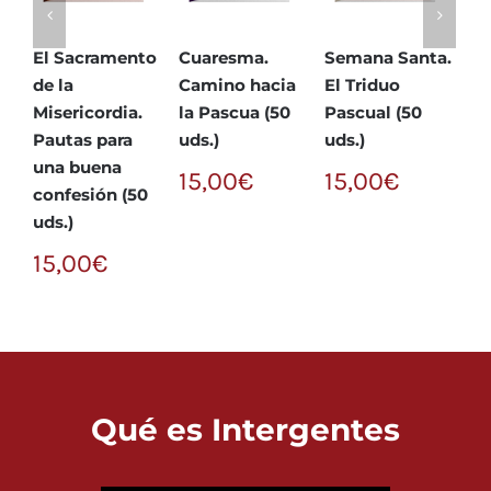
El Sacramento
Cuaresma.
Semana Santa.
Ví
de la
Camino hacia
El Triduo
el
Misericordia.
la Pascua (50
Pascual (50
Fr
Pautas para
uds.)
uds.)
ud
una buena
15,00
€
15,00
€
1
confesión (50
uds.)
15,00
€
Qué es Intergentes