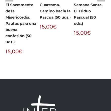
El Sacramento
Cuaresma.
Semana Santa.
E
de la
Camino hacia la
El Triduo
n
Misericordia.
Pascua (50 uds.)
Pascual (50
u
Pautas para una
uds.)
15,00
€
1
buena
15,00
€
confesión (50
uds.)
15,00
€