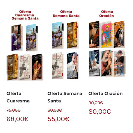
Oferta
Oferta Semana
Oferta Oración
O
Cuaresma
Santa
A
90,00
€
N
75,00
€
60,00
€
80,00
€
68,00
€
55,00
€
7