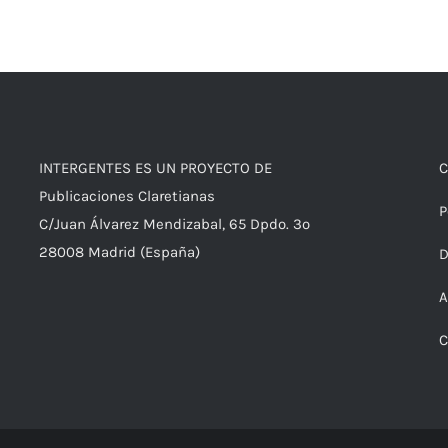
INTERGENTES ES UN PROYECTO DE
C
Publicaciones Claretianas
P
C/Juan Álvarez Mendizabal, 65 Dpdo. 3º
28008 Madrid (España)
D
A
C